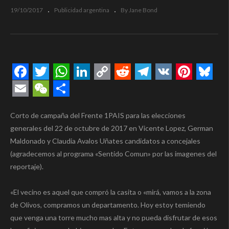
19/10/2017
Publicidad argentina
By Jane Bond
Facebook
Twitter
WhatsApp
LinkedIn
Copy
Reddit
Telegram
VK
Pintere
Blue
Link
Email
WeChat
Compartir
Corto de campaña del Frente 1PAIS para las elecciones
generales del 22 de octubre de 2017 en Vicente Lopez, German
Maldonado y Claudia Avalos Uñates candidatos a concejales
(agradecemos al programa «Sentido Comun» por las imagenes del
reportaje).
«El vecino es aquel que compró la casita o «mirá, vamos a la zona
de Olivos, compramos un departamento. Hoy estoy temiendo
que venga una torre mucho mas alta y no pueda disfrutar de esos