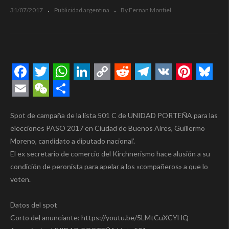
31/07/2017
Publicidad argentina
By Fernan Montiel
Facebook
Twitter
WhatsApp
LinkedIn
Copy
Reddit
Telegram
VK
Pintere
Blue
Link
Email
WeChat
Compartir
Spot de campaña de la lista 501 C de UNIDAD PORTEÑA para las
elecciones PASO 2017 en Ciudad de Buenos Aires, Guillermo
Moreno, candidato a diputado nacional’.
El ex secretario de comercio del Kirchnerismo hace alusión a su
condición de peronista para apelar a los «compañeros» a que lo
voten.
Datos del spot
Corto del anunciante: https://youtu.be/5LMtCuXCYHQ