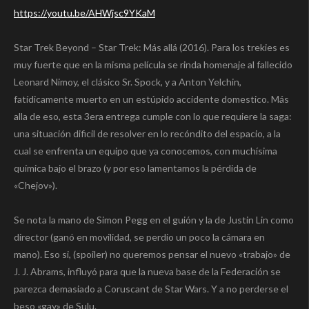
https://youtu.be/AHWjsc9YKaM
Star Trek Beyond – Star Trek: Más allá (2016). Para los trekies es
muy fuerte que en la misma película se rinda homenaje al fallecido
Leonard Nimoy, el clásico Sr. Spock, y a Anton Yelchin,
fatídicamente muerto en un estúpido accidente domestico. Más
alla de eso, esta 3era entrega cumple con lo que requiere la saga:
una situación dificil de resolver en lo recóndito del espacio, a la
cual se enfrenta un equipo que ya conocemos, con muchísima
química bajo el brazo (y por eso lamentamos la pérdida de
«Chejov»).
Se nota la mano de Simon Pegg en el guión y la de Justin Lin como
director (ganó en movilidad, se perdio un poco la cámara en
mano). Eso si, (spoiler) no queremos pensar el nuevo «trabajo» de
J. J. Abrams, influyó para que la nueva base de la Federación se
parezca demasiado a Coruscant de Star Wars. Y a no perderse el
beso «gay» de Sulu.