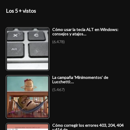
Los 5 + vistos
Cómo usar la tecla ALT en Windows:
consejos y atajos…
(6.478)
La campaña ‘Minimomentos’ de
Lucchetti:…
(5.467)
Cómo corregir los errores 403, 204, 404
y 416 de…