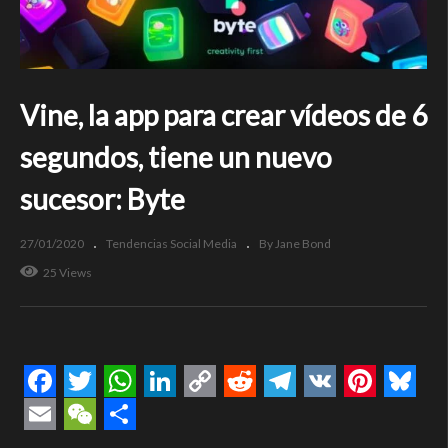
Vine, la app para crear vídeos de 6
segundos, tiene un nuevo
sucesor: Byte
27/01/2020
Tendencias Social Media
By Jane Bond
25 Views
Facebook
Twitter
WhatsApp
LinkedIn
Copy
Reddit
Telegram
VK
Pintere
Blue
Link
Email
WeChat
Compartir