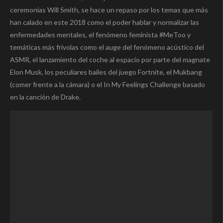
ceremonias Will Smith, se hace un repaso por los temas que más
han calado en este 2018 como el poder hablar y normalizar las
enfermedades mentales, el fenómeno feminista #MeToo y
temáticas más frívolas como el auge del fenómeno acústico del
ASMR, el lanzamiento del coche al espacio por parte del magnate
Elon Musk, los peculiares bailes del juego Fortnite, el Mukbang
(comer frente a la cámara) o el In My Feelings Challenge basado
en la canción de Drake.