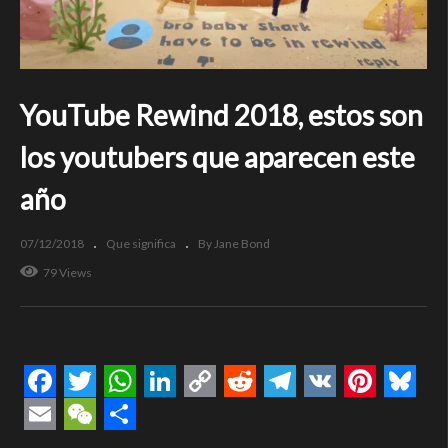
YouTube Rewind 2018, estos son
los youtubers que aparecen este
año
07/12/2018
Que significa
By Jane Bond
79 Views
Facebook
Twitter
WhatsApp
LinkedIn
Copy
Reddit
Telegram
VK
Pintere
Blue
Link
Email
WeChat
Compartir