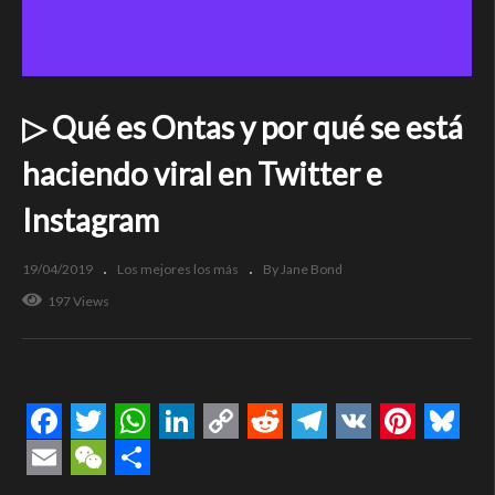
▷ Qué es Ontas y por qué se está
haciendo viral en Twitter e
Instagram
19/04/2019
Los mejores los más
By Jane Bond
197 Views
Facebook
Twitter
WhatsApp
LinkedIn
Copy
Reddit
Telegram
VK
Pintere
Blue
Link
Email
WeChat
Compartir