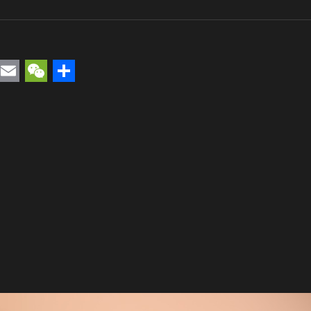
rest
uesky
Email
WeChat
Compartir