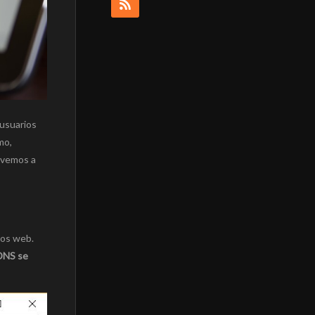
 usuarios
mo,
 vemos a
tos web.
DNS se