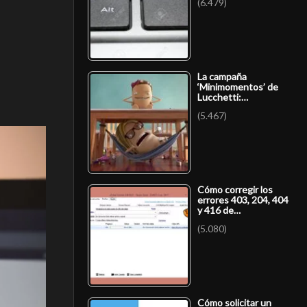
(6.479)
La campaña
‘Minimomentos’ de
Lucchetti:…
(5.467)
Cómo corregir los
errores 403, 204, 404
y 416 de…
(5.080)
Cómo solicitar un