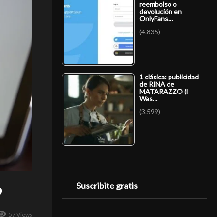
reembolso o
devolución en
OnlyFans…
(4.835)
1 clásica: publicidad
de RINA de
MATARAZZO (I
Was…
(3.599)
Suscribite gratis
9
57 Views