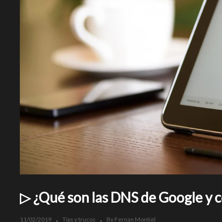
▷ ¿Qué son las DNS de Google y c
11/02/2019
Tips y trucos
By Fernan Montiel