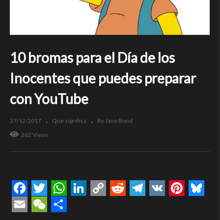
10 bromas para el Día de los
Inocentes que puedes preparar
con YouTube
27/12/2017
Que significa
By Jane Bond
262 Views
Facebook
Twitter
WhatsApp
LinkedIn
Copy
Reddit
Telegram
VK
Pintere
Blue
Link
Email
WeChat
Compartir