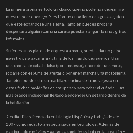
La primera broma es todo un clásico que no podemos desear ni a
nuestro peor enemigo. Y es tirar un cubo lleno de agua a alguien
que esté echándose una siesta. También puedes probar a
despertar a alguien con una careta puesta
o pegando unos gritos
infernales.
Si tienes unos platos de orquesta a mano, puedes dar un golpe
maestro para sacar a la víctima de los más dulces sueños. Usar
una cabeza de caballo falsa (por supuesto), encender una moto,
rociarle con espuma de afeitar o poner en marcha una motosierra.
También puedes dar un martillazo encima de la mesa (esto en
estas fechas navideñas es estupendo para echar al cuñado).
Los
más osados incluso han llegado a encender un petardo dentro de
la habitación
.
Cecília Hill es licenciada en Filología Hispánica y trabaja desde
2007 como redactora especializada en tecnología. Además de
escribir sobre móviles y gadgets, también trabaja en la creación y