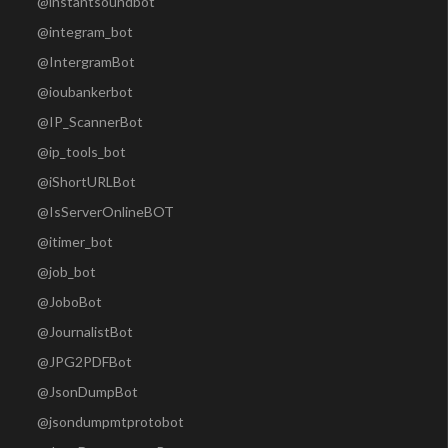
@instantsoundbot
@integram_bot
@IntergramBot
@ioubankerbot
@IP_ScannerBot
@ip_tools_bot
@iShortURLBot
@IsServerOnlineBOT
@itimer_bot
@job_bot
@JoboBot
@JournalistBot
@JPG2PDFBot
@JsonDumpBot
@jsondumpmtprotobot