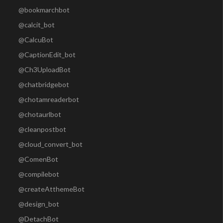
@bookmarchbot
@calcit_bot
@CalcuBot
@CaptionEdit_bot
@Ch3UploadBot
@chatbridgebot
@chotamreaderbot
@chotaurlbot
@cleanpostbot
@cloud_convert_bot
@ComenBot
@compilebot
@createAtthemeBot
@design_bot
@DetachBot