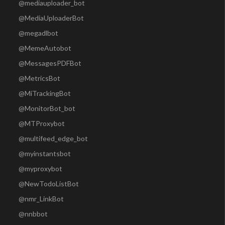
@mediauploader_bot
@MediaUploaderBot
@megadlbot
@MemeAutobot
@MessagesPDFBot
@MetricsBot
@MiTrackingBot
@MonitorBot_bot
@MTProxybot
@multifeed_edge_bot
@myinstantsbot
@myproxybot
@NewTodoListBot
@nmr_LinkBot
@nnbbot