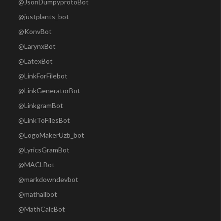
@JsonDumpyprotoBot
@justplants_bot
@KonvBot
@LarynxBot
@LatexBot
@LinkForFilebot
@LinkGeneratorBot
@LinkgramBot
@LinkToFilesBot
@LogoMakerUzb_bot
@LyricsGramBot
@MACLBot
@markdowndevbot
@mathallbot
@MathCalcBot