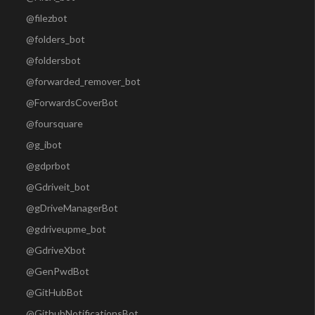
@filezbot
@folders_bot
@foldersbot
@forwarded_remover_bot
@ForwardsCoverBot
@foursquare
@g_ibot
@gdprbot
@Gdriveit_bot
@gDriveManagerBot
@gdriveupme_bot
@GdriveXbot
@GenPwdBot
@GitHubBot
@GithubNotificationsBot