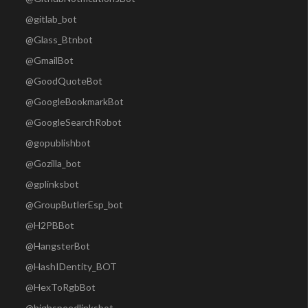
@gitlab_bot
@Glass_Btnbot
@GmailBot
@GoodQuoteBot
@GoogleBookmarkBot
@GoogleSearchRobot
@gopublishbot
@Gozilla_bot
@gplinksbot
@GroupButlerEsp_bot
@H2PBBot
@HangsterBot
@HashIDentity_BOT
@HexToRgbBot
@highspeedlinksbot