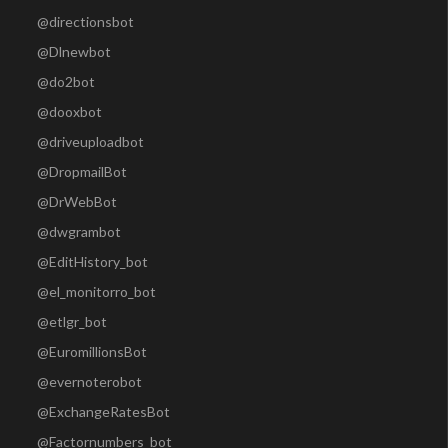
@directionsbot
@Dlnewbot
@do2bot
@dooxbot
@driveuploadbot
@DropmailBot
@DrWebBot
@dwgrambot
@EditHistory_bot
@el_monitorro_bot
@etlgr_bot
@EuromillionsBot
@evernoterobot
@ExchangeRatesBot
@Factornumbers_bot