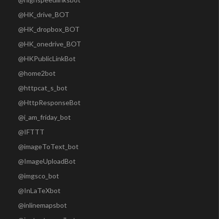
@HK_drive_BOT
@HK_dropbox_BOT
@HK_onedrive_BOT
@HKPublicLinkBot
@home2bot
@httpcat_s_bot
@HttpResponseBot
@i_am_friday_bot
@IFTTT
@imageToText_bot
@ImageUploadBot
@imgsco_bot
@InLaTeXbot
@inlinemapsbot