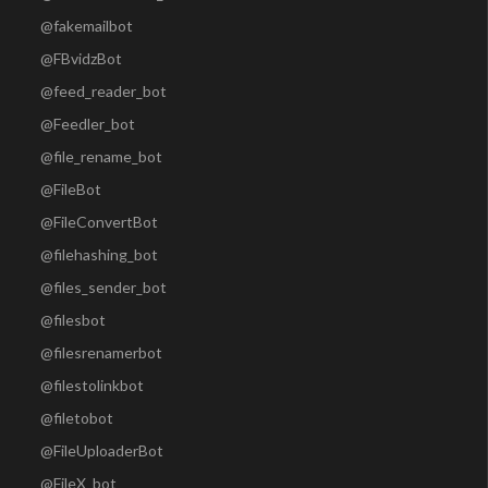
@fakemailbot
@FBvidzBot
@feed_reader_bot
@Feedler_bot
@file_rename_bot
@FileBot
@FileConvertBot
@filehashing_bot
@files_sender_bot
@filesbot
@filesrenamerbot
@filestolinkbot
@filetobot
@FileUploaderBot
@FileX_bot