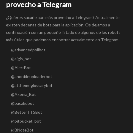
provecho a Telegram
¿Quieres sacarle aún más provecho a Telegram? Actualmente
existen decenas de bots para la aplicación. Os dejamos a
continuación con un pequeño listado de algunos de los robots
más útiles que podemos encontrar actualmente en Telegram.
@advancedpollbot
@aigis_bot
@AlertBot
@anonfileuploaderbot
@atthemeglossarybot
@Axenia_Bot
@bacakubot
@BetterTTSBot
@bitbucket_bot
@BNoteBot