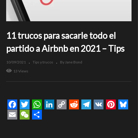
11 trucos para sacarle todo el
partido a Airbnb en 2021 – Tips
10/09/2021
Tips y trucos
By Jane Bond
13 Views
Facebook
Twitter
WhatsApp
LinkedIn
Copy
Reddit
Telegram
VK
Pintere
Blue
Link
Email
WeChat
Compartir