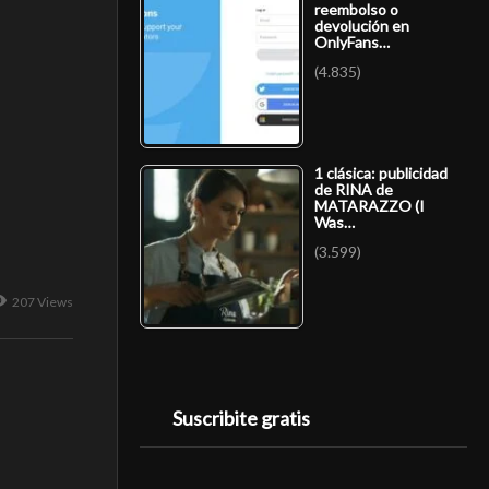
reembolso o
devolución en
OnlyFans…
(4.835)
1 clásica: publicidad
de RINA de
MATARAZZO (I
Was…
(3.599)
207 Views
Suscribite gratis