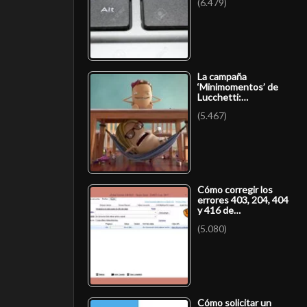
(6.479)
La campaña
‘Minimomentos’ de
Lucchetti:…
(5.467)
Cómo corregir los
errores 403, 204, 404
y 416 de…
(5.080)
Cómo solicitar un