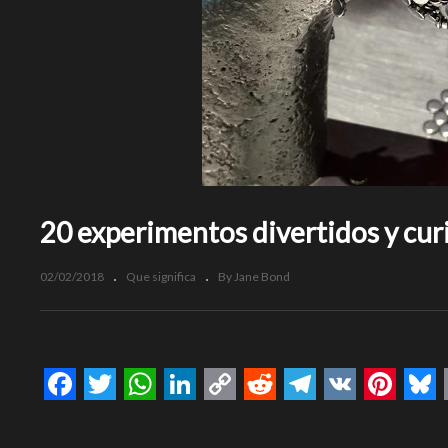
20 experimentos divertidos y curi
02/02/2018
Que significa
By Jane Bond
Facebook
Twitter
WhatsApp
LinkedIn
Copy
Reddit
Telegram
VK
Pinte
Bl
Link