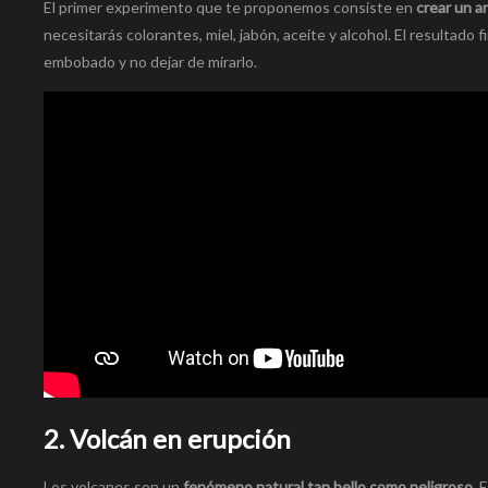
El primer experimento que te proponemos consiste en
crear un ar
necesitarás colorantes, miel, jabón, aceite y alcohol. El resultado f
embobado y no dejar de mirarlo.
2. Volcán en erupción
Los volcanes son un
fenómeno natural tan bello como peligroso.
E