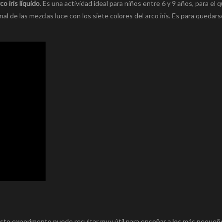
co iris líquido
. Es una actividad ideal para niños entre 6 y 9 años, para el 
inal de las mezclas luce con los siete colores del arco iris. Es para quedar
ste experimento puede resultar muy útil para enseñar a los más pequeñ