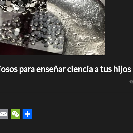
osos para enseñar ciencia a tus hijos
rest
uesky
Email
WeChat
Compartir