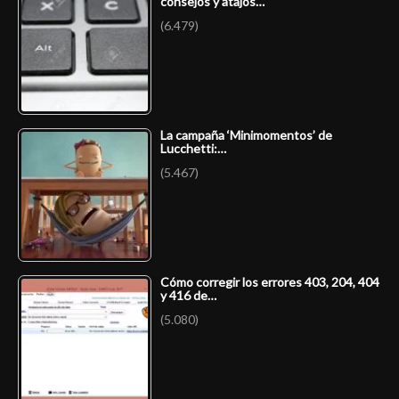
consejos y atajos…
(6.479)
La campaña ‘Minimomentos’ de
Lucchetti:…
(5.467)
Cómo corregir los errores 403, 204, 404
y 416 de…
(5.080)