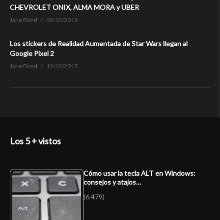
CHEVROLET ONIX, ALMA MORA y UBER
Jane Bond
02/12/2019
Los stickers de Realidad Aumentada de Star Wars llegan al
Google Pixel 2
Jane Bond
12/12/2017
Los 5 + vistos
Cómo usar la tecla ALT en Windows:
consejos y atajos…
(6.479)