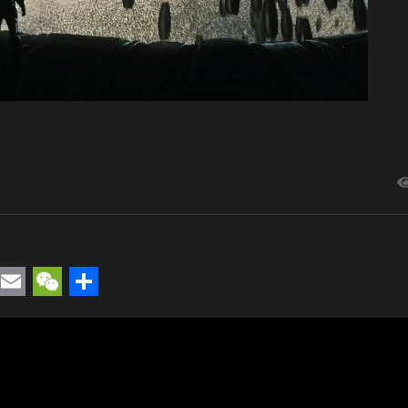
rest
uesky
Email
WeChat
Compartir