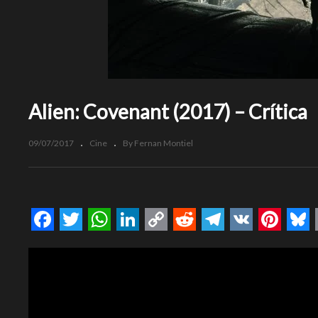
Alien: Covenant (2017) – Crítica
09/07/2017
Cine
By Fernan Montiel
Facebook
Twitter
WhatsApp
LinkedIn
Copy
Reddit
Telegram
VK
Pinte
Bl
Link