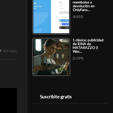
reembolso o
devolución en
OnlyFans…
(4.835)
1 clásica: publicidad
de RINA de
MATARAZZO (I
131 Views
Was…
(3.599)
Suscribite gratis