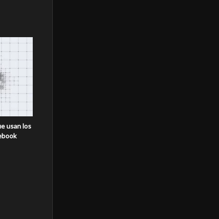
ue usan los
cebook