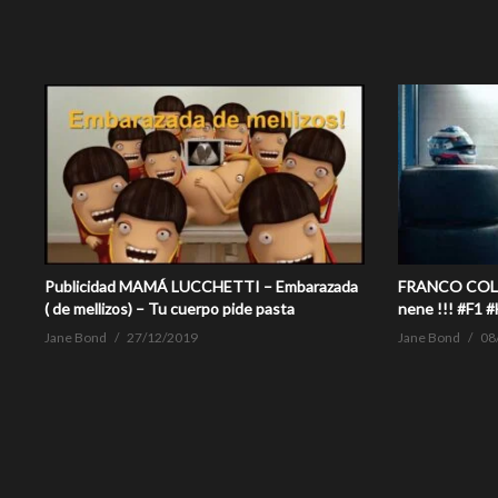
Publicidad MAMÁ LUCCHETTI – Embarazada
FRANCO COLAP
( de mellizos) – Tu cuerpo pide pasta
nene !!! #F1 
Jane Bond
27/12/2019
Jane Bond
08