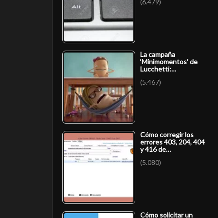
(6.479)
La campaña
‘Minimomentos’ de
Lucchetti:…
(5.467)
Cómo corregir los
errores 403, 204, 404
y 416 de…
(5.080)
Cómo solicitar un