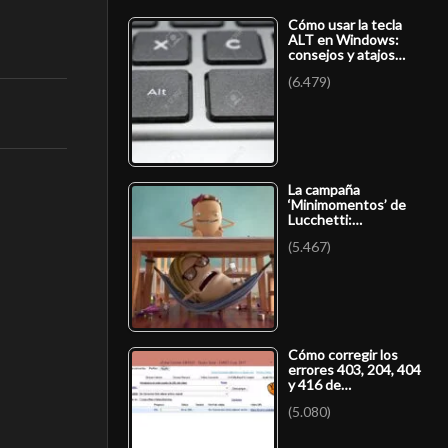
Cómo usar la tecla
ALT en Windows:
consejos y atajos…
(6.479)
La campaña
‘Minimomentos’ de
Lucchetti:…
(5.467)
Cómo corregir los
errores 403, 204, 404
y 416 de…
(5.080)