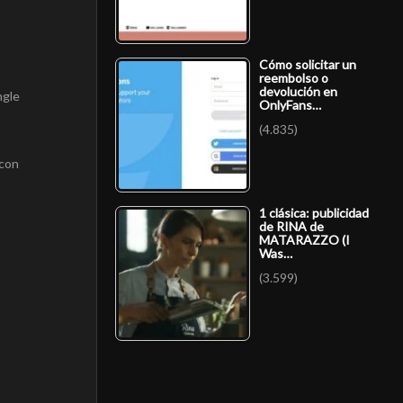
Cómo solicitar un
reembolso o
devolución en
ngle
OnlyFans…
(4.835)
 con
1 clásica: publicidad
de RINA de
MATARAZZO (I
Was…
(3.599)