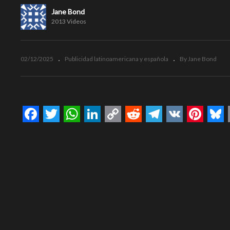
Jane Bond
2013 Videos
02/12/2025
Publicidad latinoamericana y española
By Jane Bond
Facebook
Twitter
WhatsApp
LinkedIn
Copy
Reddit
Telegram
VK
Pinte
Bl
Link