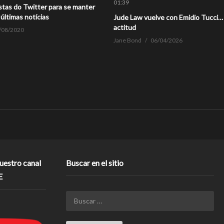
01:39
stas do Twitter para se manter
últimas notícias
Jude Law vuelve con Emidio Tucci…
actitud
/08/2020
Jane Bond
06/04/2026
nuestro canal
Buscar en el sitio
E