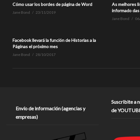
Cómo usar los bordes de página de Word
As melhores li
informado das 
Jane Bond
23/11/2019
Jane Bond
06
Facebook llevará la función de Historias a la
Páginas el próximo mes
Jane Bond
28/10/2017
Suscribite a 
Envío de información (agencias y
de YOUTUB
empresas)