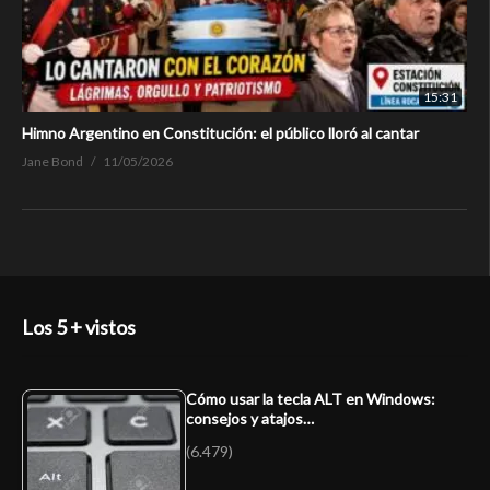
15:31
Himno Argentino en Constitución: el público lloró al cantar
Jane Bond
11/05/2026
Los 5 + vistos
Cómo usar la tecla ALT en Windows:
consejos y atajos…
(6.479)