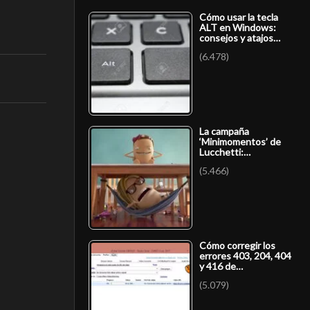
Cómo usar la tecla
ALT en Windows:
consejos y atajos…
(6.478)
La campaña
‘Minimomentos’ de
Lucchetti:…
(5.466)
Cómo corregir los
errores 403, 204, 404
y 416 de…
(5.079)