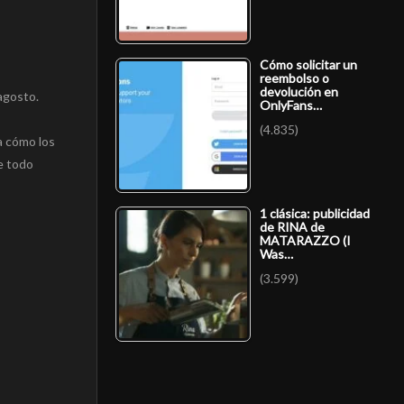
Cómo solicitar un
reembolso o
devolución en
agosto.
OnlyFans…
(4.835)
ra cómo los
ue todo
1 clásica: publicidad
de RINA de
MATARAZZO (I
Was…
(3.599)