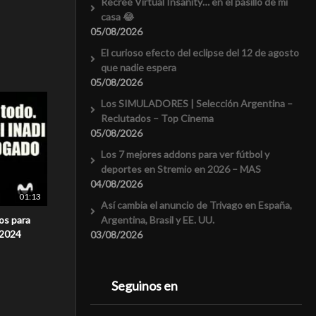
Recreé Virtual Insanity… en el pasillo de mi
casa 😂
05/08/2026
El curioso efecto del eclipse del 12 de agosto
que nadie espera
05/08/2026
Los SIMULADORES | Selección Argentina –
Reclutados – Top Cinema
05/08/2026
Los 7 mejores addons para ver fútbol y
deportes en Stremio en 2026 – MAS
04/08/2026
01:13
Así cambia el anuncio de Trivago en España,
os para
Argentina, Brasil y EE. UU.
 2024
03/08/2026
Seguinos en