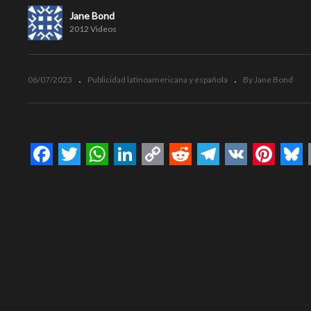
Jane Bond
2012 Videos
06/07/2023
Publicidad latinoamericana y española
By Jane Bond
Facebook
Twitter
WhatsApp
LinkedIn
Copy
Reddit
Telegram
VK
Pinte
Bl
Link