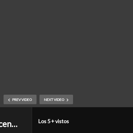
PREV VIDEO
NEXT VIDEO
Los 5 + vistos
acen…