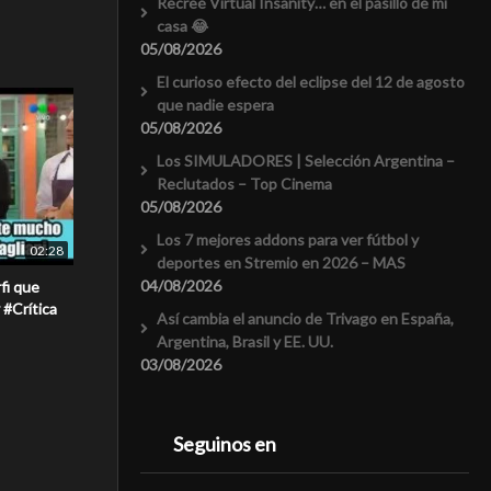
Recreé Virtual Insanity… en el pasillo de mi
casa 😂
05/08/2026
El curioso efecto del eclipse del 12 de agosto
que nadie espera
05/08/2026
Los SIMULADORES | Selección Argentina –
Reclutados – Top Cinema
05/08/2026
Los 7 mejores addons para ver fútbol y
02:28
deportes en Stremio en 2026 – MAS
04/08/2026
fi que
 #Crítica
Así cambia el anuncio de Trivago en España,
Argentina, Brasil y EE. UU.
03/08/2026
Seguinos en