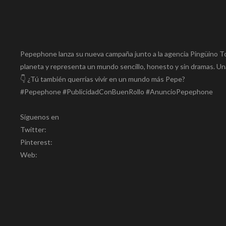
Pepephone lanza su nueva campaña junto a la agencia Pingüino To
planeta y representa un mundo sencillo, honesto y sin dramas. U
👇 ¿Tú también querrías vivir en un mundo más Pepe?
#Pepephone #PublicidadConBuenRollo #AnuncioPepephone
Síguenos en
Twitter:
Pinterest:
Web: