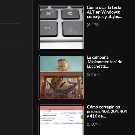
Cómo usar la tecla
ALT en Windows:
consejos y atajos…
(6.478)
La campaña
‘Minimomentos’ de
Lucchetti:…
(5.467)
Cómo corregir los
errores 403, 204, 404
y 416 de…
(5.079)