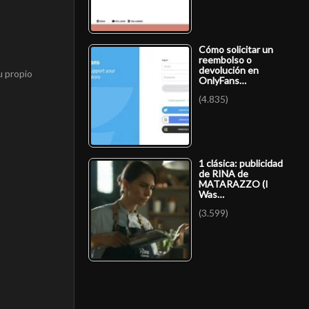
Cómo solicitar un
reembolso o
devolución en
u propio
OnlyFans…
(4.835)
1 clásica: publicidad
de RINA de
MATARAZZO (I
Was…
(3.599)