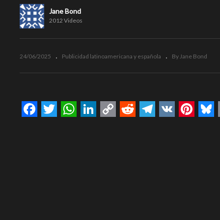
Jane Bond
2012 Videos
24/06/2025
Publicidad latinoamericana y española
By Jane Bond
Facebook
Twitter
WhatsApp
LinkedIn
Copy
Reddit
Telegram
VK
Pinte
Bl
Link