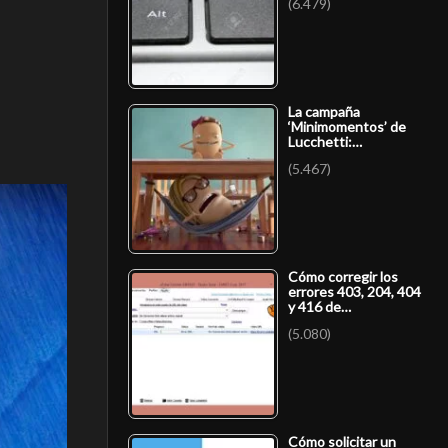
(6.479)
La campaña
‘Minimomentos’ de
Lucchetti:…
(5.467)
Cómo corregir los
errores 403, 204, 404
y 416 de…
(5.080)
Cómo solicitar un