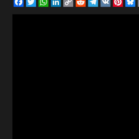
Facebook
Twitter
WhatsApp
LinkedIn
Copy
Reddit
Telegram
VK
Pinte
Bl
Link