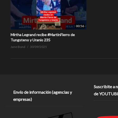
00:56
Mirtha Legrand recibe #MartinFierro de
Tungsteno y Uranio 235
Jane Bond
30/09/2025
Suscribite a 
Envío de información (agencias y
de YOUTUB
empresas)