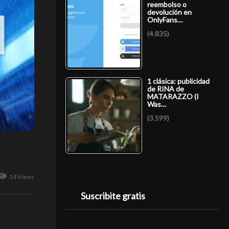
reembolso o
devolución en
OnlyFans…
(4.835)
1 clásica: publicidad
de RINA de
MATARAZZO (I
Was…
(3.599)
14 Views
Suscribite gratis