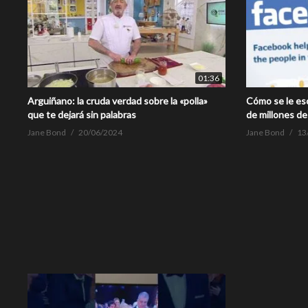
01:36
Arguiñano: la cruda verdad sobre la «polla»
Cómo se le es
que te dejará sin palabras
de millones de
Jane Bond
20/06/2024
Jane Bond
13