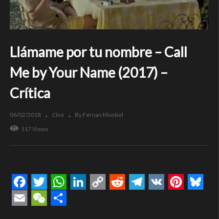
Llámame por tu nombre – Call
Me by Your Name (2017) –
Crítica
06/02/2018
Cine
By Fernan Montiel
117 Views
Facebook
Twitter
WhatsApp
LinkedIn
Copy
Reddit
Telegram
VK
Pintere
Blue
Link
Email
WeChat
Compartir