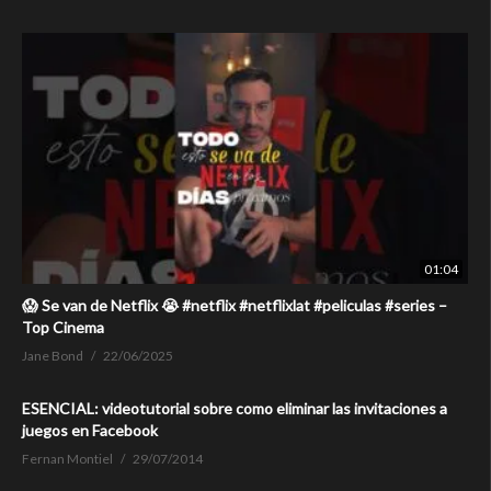
01:04
😱 Se van de Netflix 😭 #netflix #netflixlat #peliculas #series –
Top Cinema
Jane Bond
22/06/2025
ESENCIAL: videotutorial sobre como eliminar las invitaciones a
juegos en Facebook
Fernan Montiel
29/07/2014