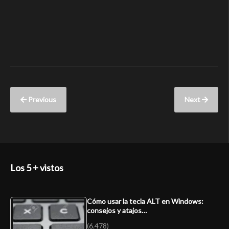
Previous
Next
Los 5 + vistos
Cómo usar la tecla ALT en Windows:
consejos y atajos…
(6.478)