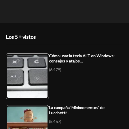
Los 5 + vistos
Cómo usar la tecla ALT en Windows:
consejos y atajos…
(6.479)
La campaña ‘Minimomentos’ de
Lucchetti:…
(5.467)