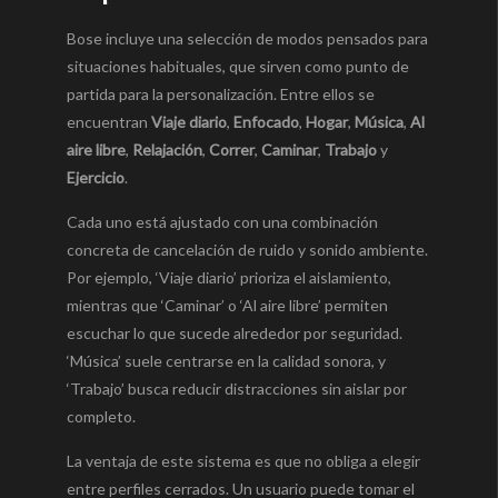
Bose incluye una selección de modos pensados para
situaciones habituales, que sirven como punto de
partida para la personalización. Entre ellos se
encuentran
Viaje diario
,
Enfocado
,
Hogar
,
Música
,
Al
aire libre
,
Relajación
,
Correr
,
Caminar
,
Trabajo
y
Ejercicio
.
Cada uno está ajustado con una combinación
concreta de cancelación de ruido y sonido ambiente.
Por ejemplo, ‘Viaje diario’ prioriza el aislamiento,
mientras que ‘Caminar’ o ‘Al aire libre’ permiten
escuchar lo que sucede alrededor por seguridad.
‘Música’ suele centrarse en la calidad sonora, y
‘Trabajo’ busca reducir distracciones sin aislar por
completo.
La ventaja de este sistema es que no obliga a elegir
entre perfiles cerrados. Un usuario puede tomar el