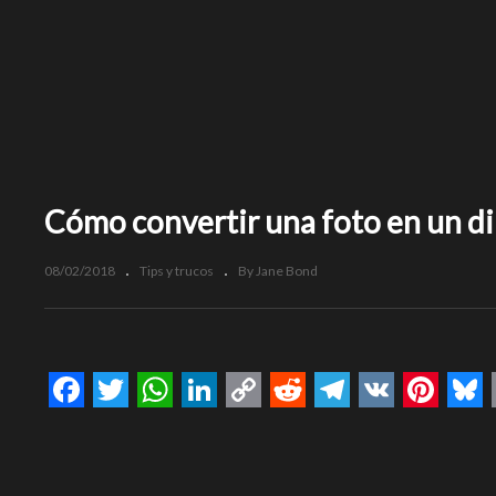
Cómo convertir una foto en un d
08/02/2018
Tips y trucos
By Jane Bond
Facebook
Twitter
WhatsApp
LinkedIn
Copy
Reddit
Telegram
VK
Pinte
Bl
Link