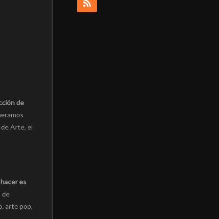
cción de
queramos
 de Arte, el
 hacer es
s de
o, arte pop,