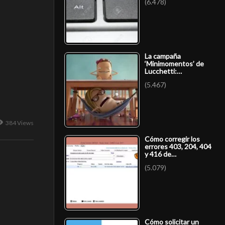
(6.478)
La campaña
‘Minimomentos’ de
Lucchetti:…
(5.467)
384 Views
Cómo corregir los
errores 403, 204, 404
y 416 de…
(5.079)
Cómo solicitar un