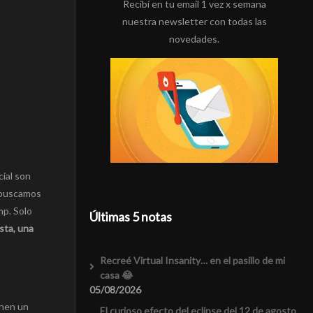
Recibí en tu email 1 vez x semana
nuestra newsletter con todas las
novedades.
cial son
s buscamos
mp. Solo
Últimas 5 notas
sta, una
Recreé Virtual Insanity… en el pasillo de mi
casa 😂
05/08/2026
enen un
El curioso efecto del eclipse del 12 de agosto