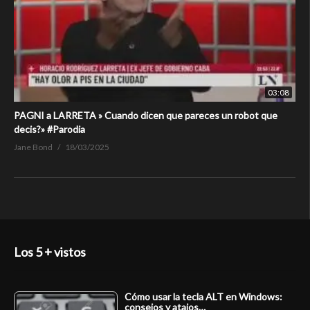
03:08
PAGNI a LARRETA » Cuando dicen que pareces un robot que
decis?» #Parodia
Jane Bond
18/03/2025
Los 5 + vistos
Cómo usar la tecla ALT en Windows:
consejos y atajos…