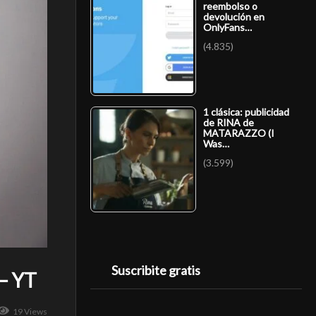
reembolso o
devolución en
OnlyFans…
(4.835)
1 clásica: publicidad
de RINA de
MATARAZZO (I
Was…
(3.599)
Suscribite gratis
 – YT
19 Views