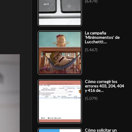
(6.479)
La campaña
‘Minimomentos’ de
Lucchetti:…
(5.467)
Cómo corregir los
errores 403, 204, 404
y 416 de…
(5.079)
Cómo solicitar un