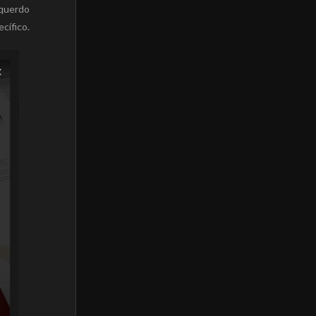
squerdo
cífico.