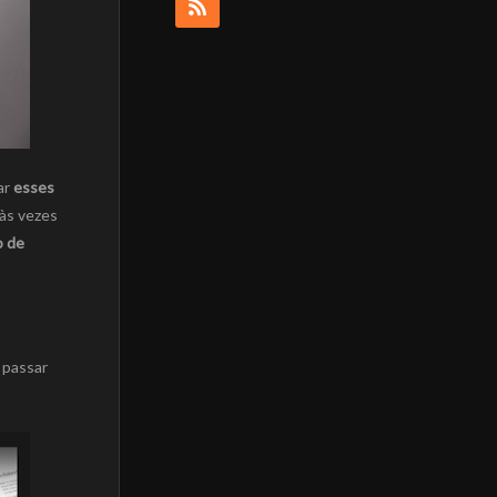
ar
esses
 às vezes
o de
 passar