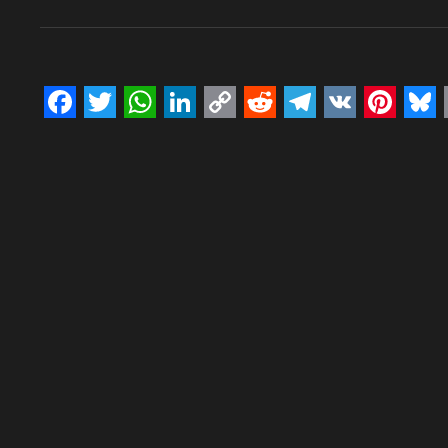
Facebook
Twitter
WhatsApp
LinkedIn
Copy
Reddit
Telegram
VK
Pinte
Bl
Link