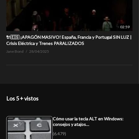
02:59
🔌🇪🇸 ¡APAGÓN MASIVO! España, Francia y Portugal SIN LUZ |
Crisis Eléctrica y Trenes PARALIZADOS
Jane Bond
28/04/2025
Los 5 + vistos
Cómo usar la tecla ALT en Windows:
consejos y atajos…
(6.479)