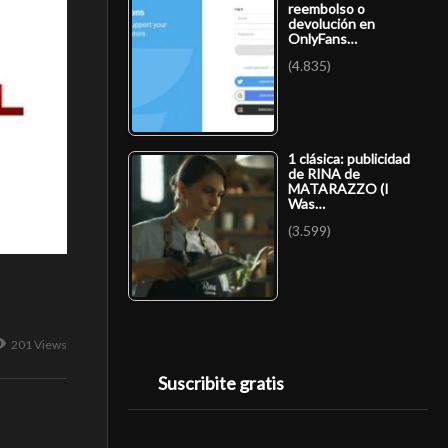
reembolso o
devolución en
OnlyFans…
(4.835)
1 clásica: publicidad
de RINA de
MATARAZZO (I
Was…
(3.599)
201 Views
Suscribite gratis