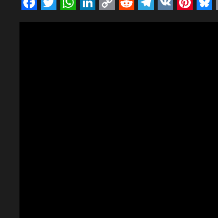
Facebook
Twitter
WhatsApp
LinkedIn
Copy
Reddit
Telegram
VK
Pinte
Bl
Link