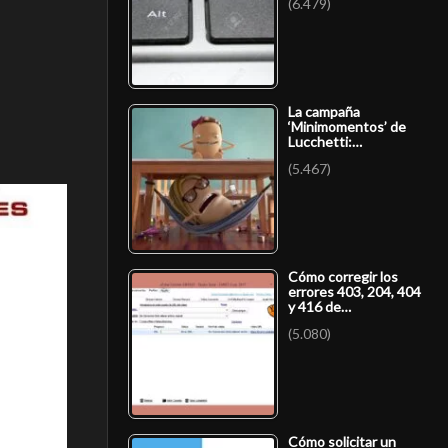
(6.479)
La campaña
‘Minimomentos’ de
Lucchetti:…
(5.467)
Cómo corregir los
errores 403, 204, 404
y 416 de…
(5.080)
Cómo solicitar un