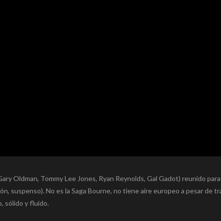
 Gary Oldman, Tommy Lee Jones, Ryan Reynolds, Gal Gadot) reunido para
ón, suspenso). No es la Saga Bourne, no tiene aire europeo a pesar de tr
 sólido y fluido.