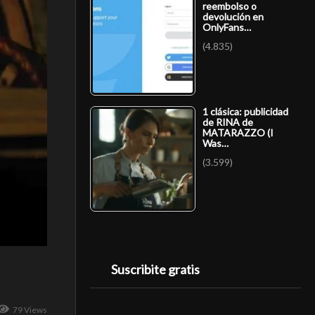
reembolso o
devolución en
OnlyFans…
(4.835)
1 clásica: publicidad
de RINA de
MATARAZZO (I
Was…
(3.599)
Suscribite gratis
79 Views