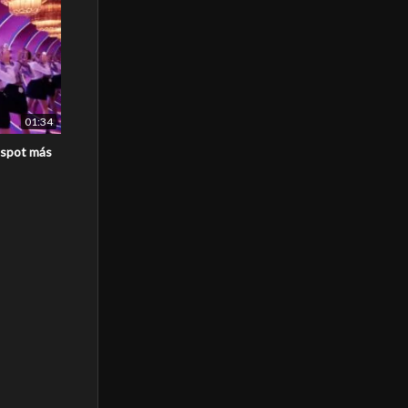
01:34
 spot más