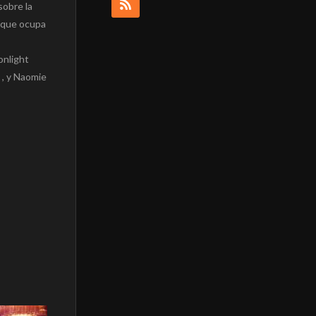
sobre la
r que ocupa
onlight
 , y Naomie