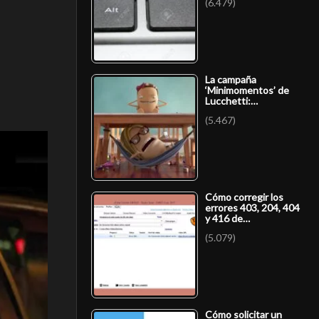
(6.479)
La campaña
‘Minimomentos’ de
Lucchetti:…
(5.467)
Cómo corregir los
errores 403, 204, 404
y 416 de…
(5.079)
Cómo solicitar un