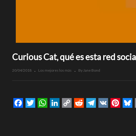
Curious Cat, qué es esta red soci
20/04/2018
Los mejores los más
By Jane Bond
Facebook
Twitter
WhatsApp
LinkedIn
Copy
Reddit
Telegram
VK
Pinte
Bl
Link