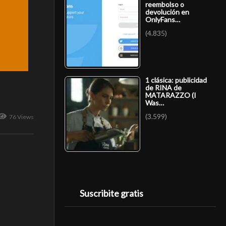
reembolso o
devolución en
OnlyFans…
(4.835)
1 clásica: publicidad
de RINA de
MATARAZZO (I
Was…
(3.599)
76 Views
Suscribite gratis