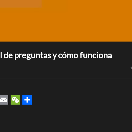
al de preguntas y cómo funciona
rest
uesky
Email
WeChat
Compartir