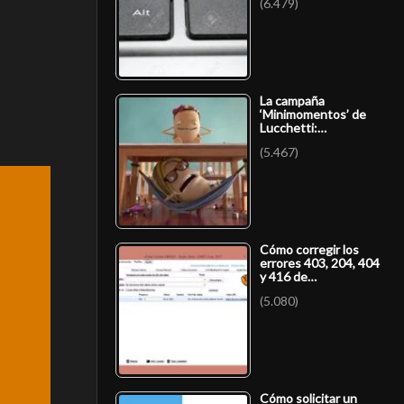
(6.479)
La campaña
‘Minimomentos’ de
Lucchetti:…
(5.467)
Cómo corregir los
errores 403, 204, 404
y 416 de…
(5.080)
Cómo solicitar un