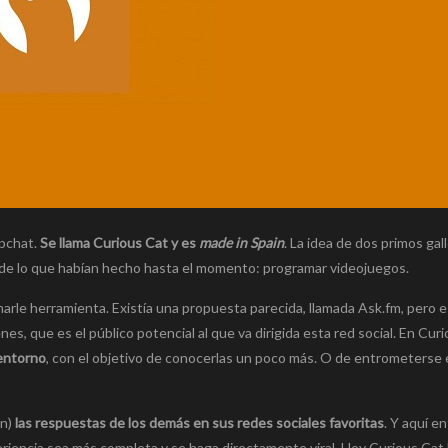
apchat.
Se llama Curious Cat y es
made in Spain
. La idea de dos primos gal
á de lo que habían hecho hasta el momento: programar videojuegos.
amarle herramienta. Existía una propuesta parecida, llamada Ask.fm, pero 
, que es el público potencial al que va dirigida esta red social. En Curi
entorno
, con el objetivo de conocerlas un poco más. O de entrometerse 
en)
las respuestas de los demás en sus redes sociales favoritas
. Y aquí e
riencia sea más completa y se haga directamente viral. Hoy Curious Cat