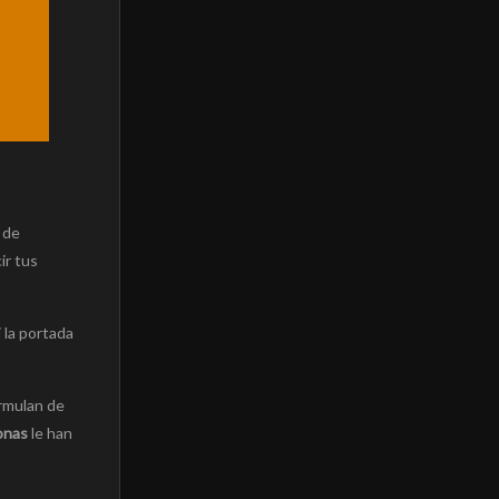
 de
ir tus
 la portada
ormulan de
onas
le han