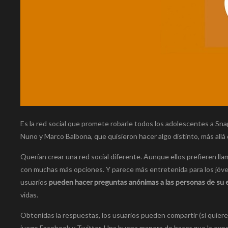
Es la red social que promete robarle todos los adolescentes a Sn
Nuno y Marco Balbona, que quisieron hacer algo distinto, más all
Querían crear una red social diferente. Aunque ellos prefieren ll
con muchas más opciones. Y parece más entretenida para los jóvenes
usuarios
pueden hacer preguntas anónimas a las personas de su 
vidas.
Obtenidas la respuestas, los usuarios pueden compartir (si quier
juego Facebook y Twitter. Una buena manera de hacer que la expe