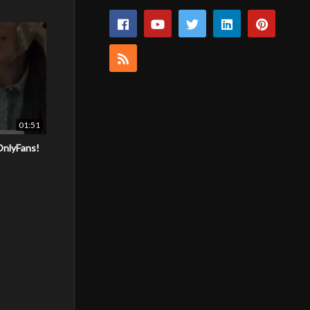
01:51
OnlyFans!