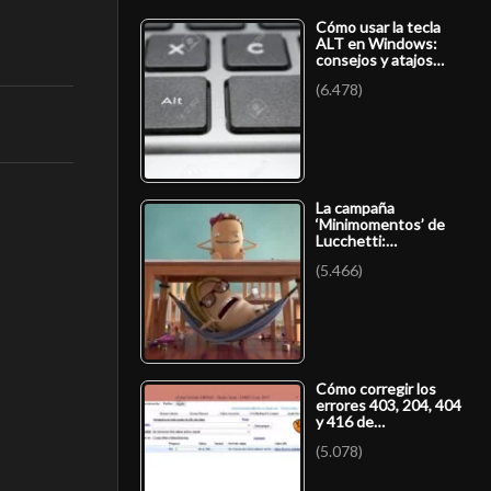
Cómo usar la tecla
ALT en Windows:
consejos y atajos…
(6.478)
La campaña
‘Minimomentos’ de
Lucchetti:…
(5.466)
Cómo corregir los
errores 403, 204, 404
y 416 de…
(5.078)