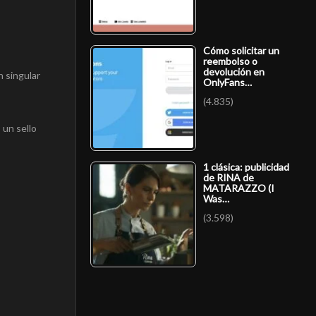
Cómo solicitar un
reembolso o
devolución en
 singular
OnlyFans…
(4.835)
 un sello
1 clásica: publicidad
de RINA de
MATARAZZO (I
Was…
(3.598)