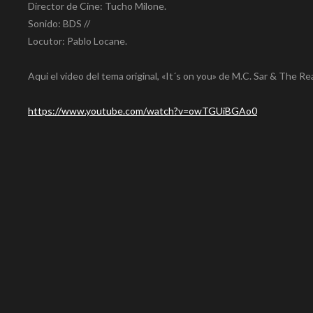
Director de Cine: Tucho Milone.
Sonido: BDS //
Locutor: Pablo Locane.
Aqui el video del tema original, «It´s on you» de M.C. Sar & The R
https://www.youtube.com/watch?v=owTGUiBGAo0