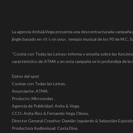
La agencia Anita&Vega presenta una descontracturada campaña p
jingle basado en «It´s on you», temazo musical de los 90 de M.C. 
“Cociná con Todas las Letras» informa y enseña sobre las funciona
característico de ATMA y en esta campaña se lo profundiza de la 
Datos del spot
Cocinar con Todas las Letras.
Anunciante: ATMA.
Producto: Microondas .
Agencia de Publicidad: Anita & Vega.
CCO: Anita Ríos & Fernando Vega Olmos.
Director General Creativo: Damián Izquierdo & Sebastián Espósito
Productora Audiovisual: Casta Diva.