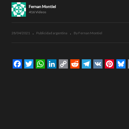
Fernan Montiel
416 Videos
28/04/2021
Publicidad argentina
By Fernan Montiel
Facebook
Twitter
WhatsApp
LinkedIn
Copy
Reddit
Telegram
VK
Pinte
Bl
Link