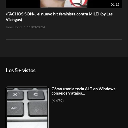
01:12
«FACHOS SON» , el nuevo hit feminista contra MILEI (by Las
Vikingas)
Jane Bond
11/03/2024
Los 5 + vistos
Cómo usar la tecla ALT en Windows:
consejos y atajos…
(6.479)