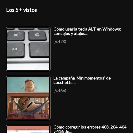
Los 5 + vistos
Cómo usar la tecla ALT en Windows:
consejos y atajos…
(6.478)
La campaña ‘Minimomentos’ de
Lucchetti:…
(5.466)
Cómo corregir los errores 403, 204, 404
y 416 de…