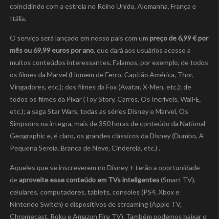
coincidindo com a estreia no Reino Unido, Alemanha, França e
Itália.
O serviço será lançado em nosso país com um
preço de 6,99 € por
mês ou 69,99 euros por ano
, que dará aos usuários acesso a
muitos conteúdos interessantes. Falamos, por exemplo, de todos
os filmes da Marvel (Homem de Ferro, Capitão América, Thor,
Vingadores, etc.); dos filmes da Fox (Avatar, X-Men, etc.); de
todos os filmes da Pixar (Toy Story, Carros, Os Incríveis, Wall-E,
etc.); a saga Star Wars, todas as séries Disney e Marvel, Os
Simpsons na íntegra, mais de 350 horas de conteúdo da National
Geographic e, é claro, os grandes clássicos da Disney (Dumbo, A
Pequena Sereia, Branca de Neve, Cinderela, etc.) .
Aqueles que se inscreverem no Disney + terão a oportunidade
de
aproveite esse conteúdo em TVs inteligentes
(Smart TV),
celulares, computadores, tablets, consoles (PS4, Xbox e
Nintendo Switch) e dispositivos de streaming (Apple TV,
Chromecast, Roku e Amazon Fire TV). Também podemos baixar o