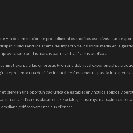
ine y la determinacion de procedimientos tacticos asertivos; que respon
isipan cualquier duda acerca del impacto de los social media en la gesti
 aprovechado por las marcas para “cautivar” a sus publicos.
 competitiva para las empresas (y en una debilidad exponencial para aque
gital representa una decision ineludible; fundamental para la inteligencia
rnet pierden una oportunidad unica de establecer vinculos solidos y perd
sacion en las diversas plataformas sociales, construye marca,incrementa
e ampliar significativamente sus clientes.