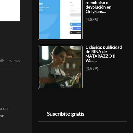
reembolso o
devolución en
OnlyFans…
(4.835)
1 clásica: publicidad
de RINA de
MATARAZZO (I
Was…
20 Views
(3.599)
do en
Suscribite gratis
con