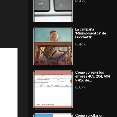
(6.479)
La campaña
‘Minimomentos’ de
Lucchetti:…
(5.467)
Cómo corregir los
errores 403, 204, 404
y 416 de…
(5.079)
Cómo solicitar un