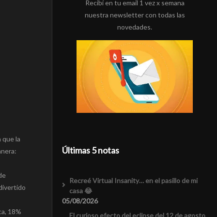
Recibí en tu email 1 vez x semana
nuestra newsletter con todas las
novedades.
 que la
Últimas 5 notas
anera:
de
Recreé Virtual Insanity… en el pasillo de mi
divertido
casa 😂
05/08/2026
ca, 18%
El curioso efecto del eclipse del 12 de agosto