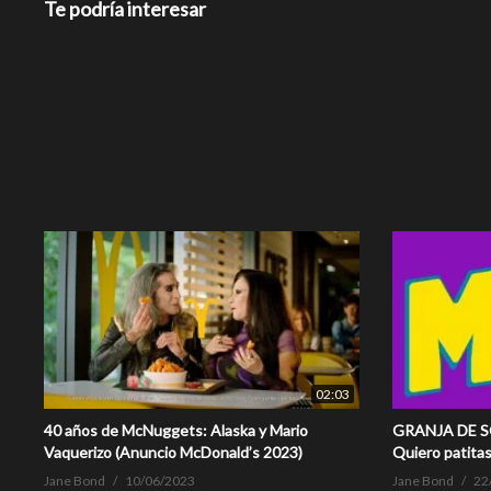
Te podría interesar
02:03
40 años de McNuggets: Alaska y Mario
GRANJA DE SOL
Vaquerizo (Anuncio McDonald’s 2023)
Quiero patita
Jane Bond
10/06/2023
Jane Bond
22