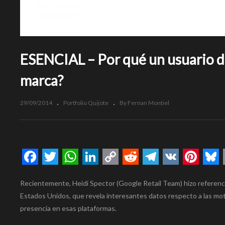
ESENCIAL – Por qué un usuario de
marca?
29/09/2014
Portfolio Quijote
By Fernan Montiel
Facebook
Twitter
WhatsApp
LinkedIn
Copy
Reddit
Telegram
VK
Pinte
Bl
Recientemente, Heidi Spector (Google Retail Team) hizo referenc
Link
Estados Unidos, que revela interesantes datos respecto a las mot
presencia en esas plataformas.