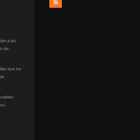
dan a las
on de
llas que no
 de
urables
 su