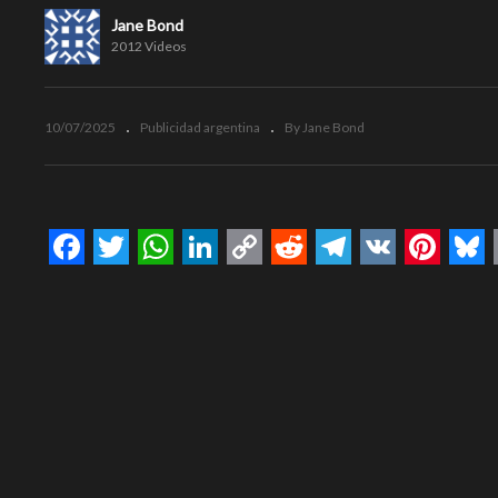
Jane Bond
2012 Videos
10/07/2025
Publicidad argentina
By Jane Bond
Facebook
Twitter
WhatsApp
LinkedIn
Copy
Reddit
Telegram
VK
Pinte
Bl
Link