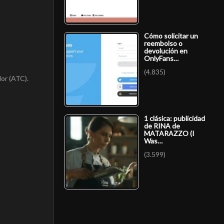
Cómo solicitar un
reembolso o
devolución en
OnlyFans…
(4.835)
lor (ATC).
1 clásica: publicidad
de RINA de
MATARAZZO (I
Was…
(3.599)