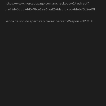
https://www.mercadopago.com.ar/checkout/v1/redirect?
pref_id=58557445-9fce1ee6-aaf2-4da5-b75c-4de676b2ed9f
Banda de sonido apertura y cierre: Secret Weapon vol2 MIX