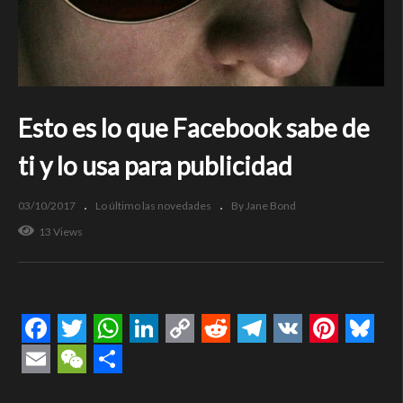
Esto es lo que Facebook sabe de
ti y lo usa para publicidad
03/10/2017
Lo último las novedades
By Jane Bond
13 Views
Facebook
Twitter
WhatsApp
LinkedIn
Copy
Reddit
Telegram
VK
Pintere
Blue
Link
Email
WeChat
Compartir