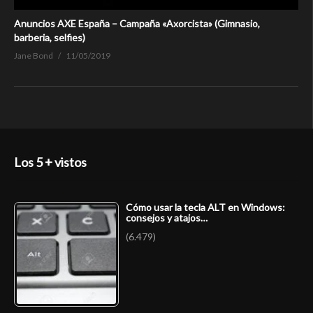
Anuncios AXE España – Campaña «Axorcista» (Gimnasio,
barberia, selfies)
Jane Bond
11/05/2019
Los 5 + vistos
Cómo usar la tecla ALT en Windows:
consejos y atajos…
(6.479)