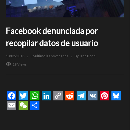
Facebook denunciada por
recopilar datos de usuario
13/02/2018
Lo último las novedades
By Jane Bond
19 Views
Facebook
Twitter
WhatsApp
LinkedIn
Copy
Reddit
Telegram
VK
Pintere
Blue
Link
Email
WeChat
Compartir