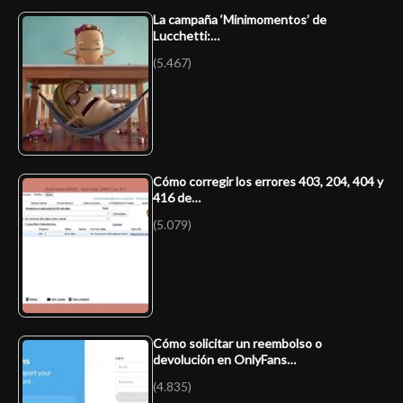
La campaña ‘Minimomentos’ de
Lucchetti:…
(5.467)
Cómo corregir los errores 403, 204, 404 y
416 de…
(5.079)
Cómo solicitar un reembolso o
devolución en OnlyFans…
(4.835)