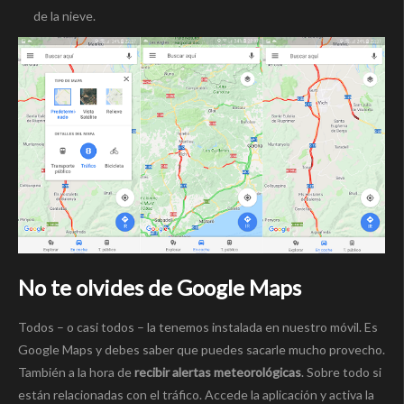
de la nieve.
No te olvides de Google Maps
Todos – o casi todos – la tenemos instalada en nuestro móvil. Es
Google Maps y debes saber que puedes sacarle mucho provecho.
También a la hora de
recibir alertas meteorológicas
. Sobre todo si
están relacionadas con el tráfico. Accede la aplicación y activa la