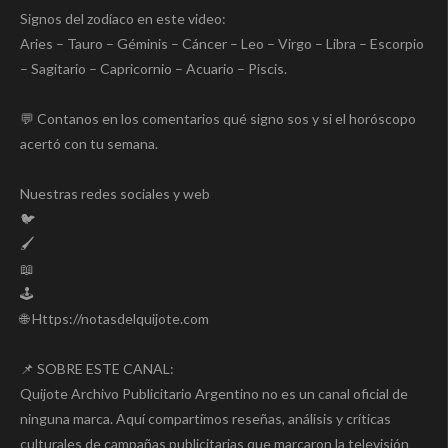
Signos del zodíaco en este video:
Aries – Tauro – Géminis – Cáncer – Leo – Virgo – Libra – Escorpio
– Sagitario – Capricornio – Acuario – Piscis.
💬 Contanos en los comentarios qué signo sos y si el horóscopo
acertó con tu semana.
Nuestras redes sociales y web
🐦
🖌️
📖
🕹️
🌐 Https://notasdelquijote.com
📌 SOBRE ESTE CANAL:
Quijote Archivo Publicitario Argentino no es un canal oficial de
ninguna marca. Aquí compartimos reseñas, análisis y críticas
culturales de campañas publicitarias que marcaron la televisión