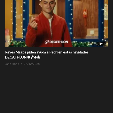
01:18
Reyes Magos piden ayuda a Pedri en estas navidades
DECATHLON ⚽🏀⛳🥋
Jane Bond
24/12/2025