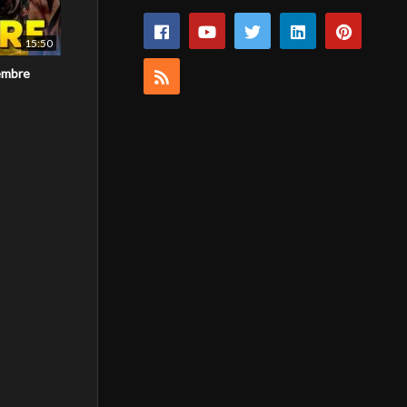
15:50
embre