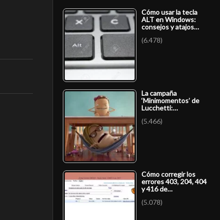
Cómo usar la tecla
ALT en Windows:
consejos y atajos…
(6.478)
La campaña
‘Minimomentos’ de
Lucchetti:…
(5.466)
Cómo corregir los
errores 403, 204, 404
y 416 de…
(5.078)