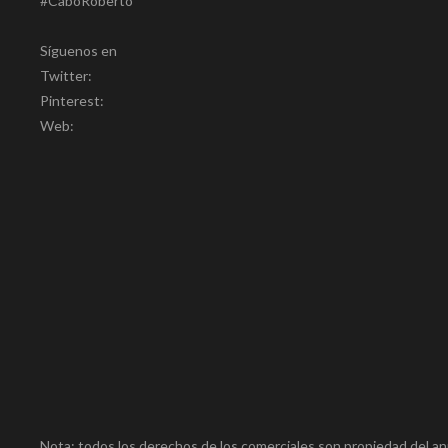
#CaboRoberto
Síguenos en
Twitter:
Pinterest:
Web:
Nota: todos los derechos de los comerciales son propiedad del an