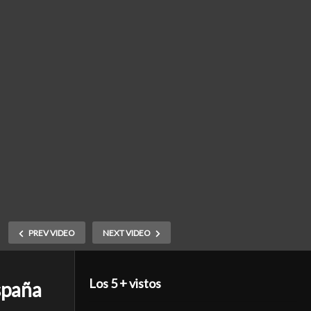
PREV VIDEO
NEXT VIDEO
Los 5 + vistos
spaña