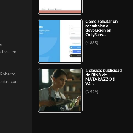
Cómo solicitar un
reembolso o
devolución en
OnlyFans…
(4.835)
su
ativas en
1 clásica: publicidad
 Roberto,
de RINA de
MATARAZZO (I
uentro con
Was…
(3.599)