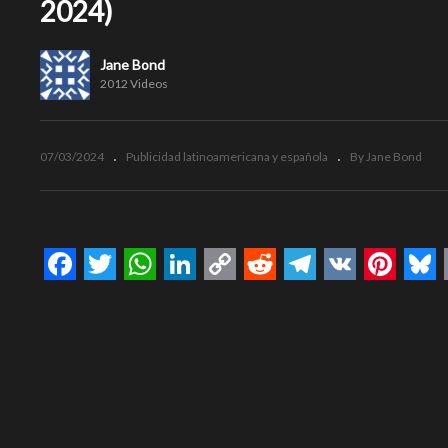
2024)
Jane Bond
2012 Videos
07/03/2024
Publicidad latinoamericana y española
By Jane Bond
Facebook
Twitter
WhatsApp
LinkedIn
Copy
Reddit
Telegram
VK
Pinte
Bl
Link