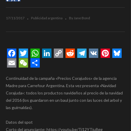
17/11/2017
Publicidad argentina
By Jane Bond
Facebook
Twitter
WhatsApp
LinkedIn
Copy
Reddit
Telegram
VK
Pintere
Blue
Link
Email
WeChat
Compartir
Continuidad de la campaña «Precios Corajudos» de la agencia
Madre para Carrefour Argentina. Esta vez presenta «Navidad
Corajuda»: todos los productos navideños al precio de la navidad
del 2016 (los guardaron en un baul junto con las luces del arbol y
las guirnaldas).
Datos del spot
Corto del anunciante: https://youtu.be/Ti12YTiu8gg