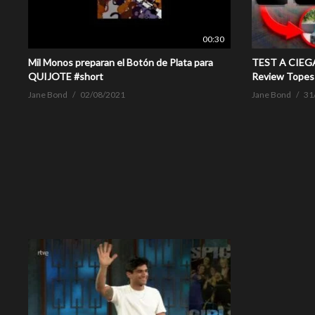
00:30
Mil Monos preparan el Botón de Plata para
TEST A CIEG
QUIJOTE #short
Review Topes
Jane Bond
02/08/2021
Jane Bond
31