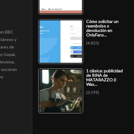
Cómo solicitar un
reembolso o
devolución en
. en BBC
OnlyFans…
ntáneos y
(4.835)
lares de
my Gopal.
levisiva,
de escenas
1 clásica: publicidad
de RINA de
vo
MATARAZZO (I
Was…
(3.599)