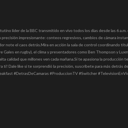
utino líder de la BBC transmitido en vivo todos los días desde las 6 a.m
n precisión impresionante: conteos regresivos, cambios de cámara insta
or note el caos detrás.Mira en acción la sala de control coordinando titu
obre Gales en rugby), el clima y presentadores como Ben Thompson y Lux
alta calidad que millones ven cada mañana.Si te apasiona la producción te
ra ti! Dale like si te sorprendió la precisión, suscríbete para más detrás 
Breakfast #DetrasDeCamaras #ProduccionTV #Switcher #TelevisionEnVi