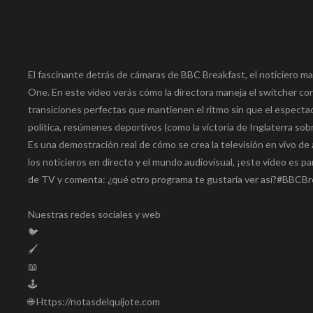
El fascinante detrás de cámaras de BBC Breakfast, el noticiero mat
One. En este video verás cómo la directora maneja el switcher co
transiciones perfectas que mantienen el ritmo sin que el espectad
política, resúmenes deportivos (como la victoria de Inglaterra s
Es una demostración real de cómo se crea la televisión en vivo de 
los noticieros en directo y el mundo audiovisual, ¡este video es pa
de TV y comenta: ¿qué otro programa te gustaría ver así?#BBC
Nuestras redes sociales y web
🐦
🖌️
📖
🕹️
🌐 Https://notasdelquijote.com