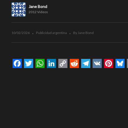
Jane Bond
2012 Videos
10/02/2026
Publicidad argentina
By Jane Bond
Facebook
Twitter
WhatsApp
LinkedIn
Copy
Reddit
Telegram
VK
Pinte
Bl
Link