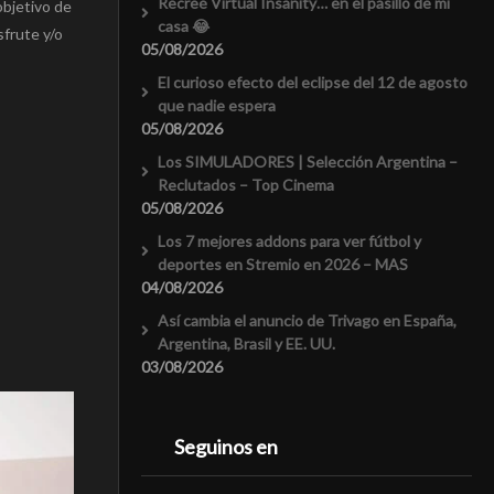
Recreé Virtual Insanity… en el pasillo de mi
objetivo de
casa 😂
sfrute y/o
05/08/2026
El curioso efecto del eclipse del 12 de agosto
que nadie espera
05/08/2026
Los SIMULADORES | Selección Argentina –
Reclutados – Top Cinema
05/08/2026
Los 7 mejores addons para ver fútbol y
deportes en Stremio en 2026 – MAS
04/08/2026
Así cambia el anuncio de Trivago en España,
Argentina, Brasil y EE. UU.
03/08/2026
Seguinos en