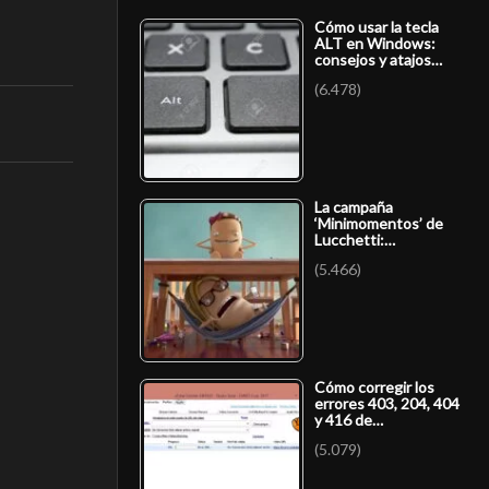
Cómo usar la tecla
ALT en Windows:
consejos y atajos…
(6.478)
La campaña
‘Minimomentos’ de
Lucchetti:…
(5.466)
Cómo corregir los
errores 403, 204, 404
y 416 de…
(5.079)