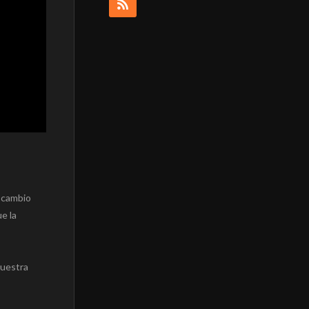
l cambio
e la
muestra