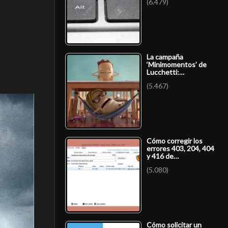
(6.479)
La campaña
‘Minimomentos’ de
Lucchetti:…
(5.467)
Cómo corregir los
errores 403, 204, 404
y 416 de…
(5.080)
Cómo solicitar un