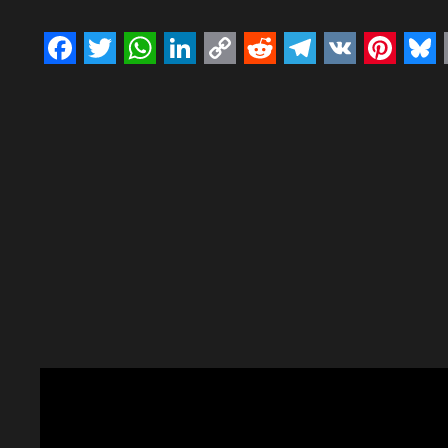
Facebook
Twitter
WhatsApp
LinkedIn
Copy
Reddit
Telegram
VK
Pinte
Bl
Link