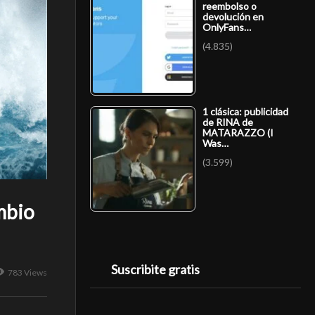
reembolso o
devolución en
OnlyFans…
(4.835)
1 clásica: publicidad
de RINA de
MATARAZZO (I
Was…
(3.599)
ambio
Suscribite gratis
783 Views