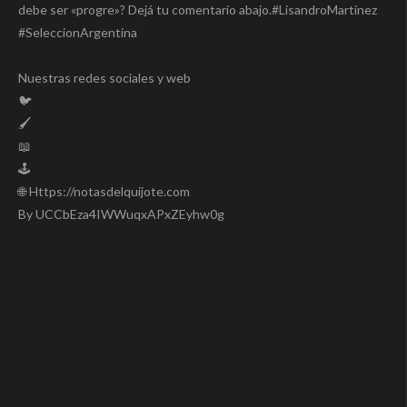
debe ser «progre»? Dejá tu comentario abajo.#LisandroMartinez
#SeleccionArgentina
Nuestras redes sociales y web
🐦
🖌️
📖
🕹️
🌐 Https://notasdelquijote.com
By UCCbEza4IWWuqxAPxZEyhw0g